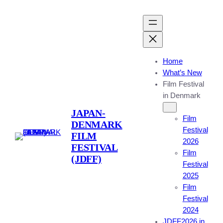
Home
What’s New
Film Festival
in Denmark
JAPAN-
Film
DENMARK
Festival
FILM
2026
FESTIVAL
Film
(JDFF)
Festival
2025
Film
Festival
2024
JDFF2026 in