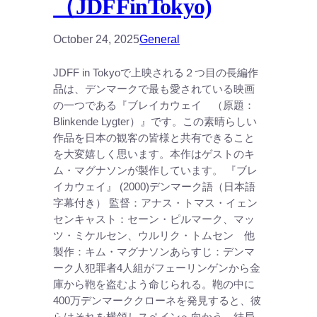
（JDFFinTokyo)
October 24, 2025
General
JDFF in Tokyoで上映される２つ目の長編作
品は、デンマークで最も愛されている映画
の一つである『ブレイカウェイ （原題：
Blinkende Lygter）』です。この素晴らしい
作品を日本の観客の皆様と共有できること
を大変嬉しく思います。本作はゲストのキ
ム・マグナソンが製作しています。 『ブレ
イカウェイ』 (2000)デンマーク語（日本語
字幕付き） 監督：アナス・トマス・イェン
センキャスト：セーン・ピルマーク、マッ
ツ・ミケルセン、ウルリク・トムセン 他
製作：キム・マグナソンあらすじ：デンマ
ーク人犯罪者4人組がフェーリンゲンから金
庫から鞄を盗むよう命じられる。鞄の中に
400万デンマーククローネを発見すると、彼