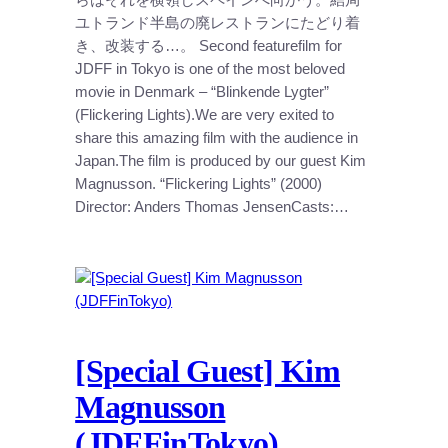
らはそれを横領しスペインへ向かう。結局
ユトランド半島の廃レストランにたどり着
き、改装する…。 Second featurefilm for
JDFF in Tokyo is one of the most beloved
movie in Denmark – “Blinkende Lygter”
(Flickering Lights).We are very exited to
share this amazing film with the audience in
Japan.The film is produced by our guest Kim
Magnusson. “Flickering Lights” (2000)
Director: Anders Thomas JensenCasts:…
[Special Guest] Kim
Magnusson
(JDFFinTokyo)