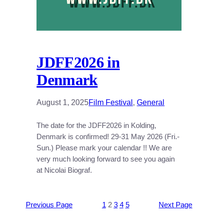
JDFF2026 in
Denmark
August 1, 2025
Film Festival
, 
General
The date for the JDFF2026 in Kolding,
Denmark is confirmed! 29-31 May 2026 (Fri.-
Sun.) Please mark your calendar !! We are
very much looking forward to see you again
at Nicolai Biograf.
Previous Page
1
2
3
4
5
Next Page