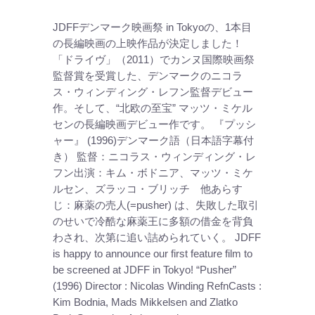
JDFFデンマーク映画祭 in Tokyoの、1本目
の長編映画の上映作品が決定しました！
「ドライヴ」（2011）でカンヌ国際映画祭
監督賞を受賞した、デンマークのニコラ
ス・ウィンディング・レフン監督デビュー
作。そして、“北欧の至宝” マッツ・ミケル
センの長編映画デビュー作です。 『プッシ
ャー』 (1996)デンマーク語（日本語字幕付
き） 監督：ニコラス・ウィンディング・レ
フン出演：キム・ボドニア、マッツ・ミケ
ルセン、ズラッコ・ブリッチ 他あらす
じ：麻薬の売人(=pusher) は、失敗した取引
のせいで冷酷な麻薬王に多額の借金を背負
わされ、次第に追い詰められていく。 JDFF
is happy to announce our first feature film to
be screened at JDFF in Tokyo! “Pusher”
(1996) Director : Nicolas Winding RefnCasts :
Kim Bodnia, Mads Mikkelsen and Zlatko